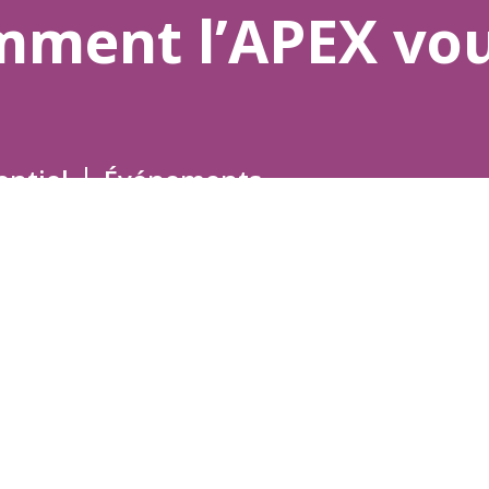
mment l’APEX vo
entiel
Événements
ce entre cadres supérieurs