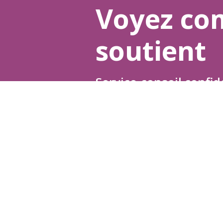
Voyez co
soutient
Service-conseil confid
Échanges d’expérien
Devenez membre