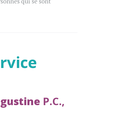
rsonnes qui se sont
rvice
ugustine
P.C.,