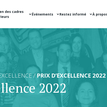
en des cadres
Événements
Restez informé
À propo
ieurs
'EXCELLENCE /
PRIX ​​D’EXCELLENCE 2022
cellence 2022