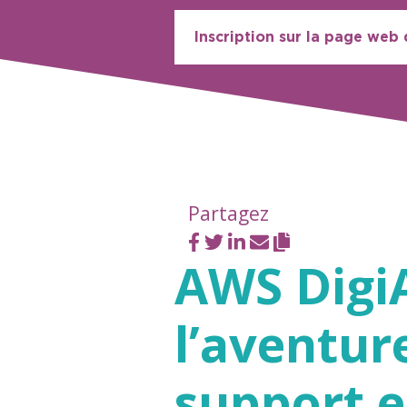
Inscription sur la page web
Partagez
AWS DigiA
l’aventur
support 