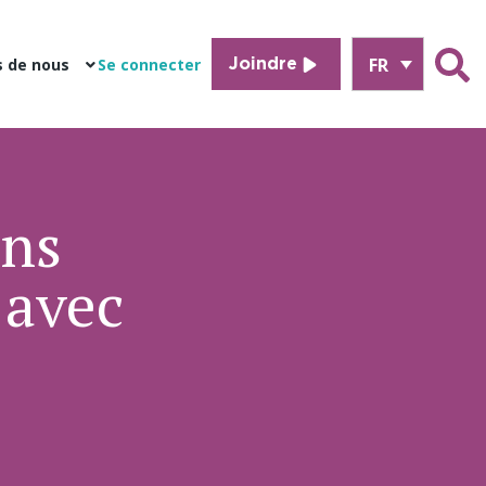
FR
s de nous
Se connecter
Joindre
ans
 avec