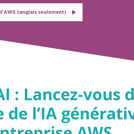
 d'AWS (anglais seulement)
I : Lancez-vous 
e de l’IA générati
entreprise AWS