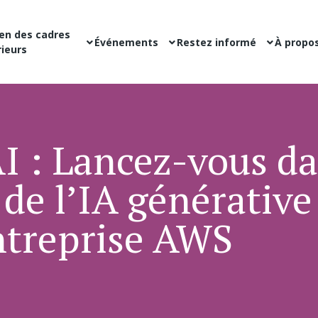
en des cadres
Événements
Restez informé
À propo
ieurs
I : Lancez-vous d
 de l’IA générative
ntreprise AWS