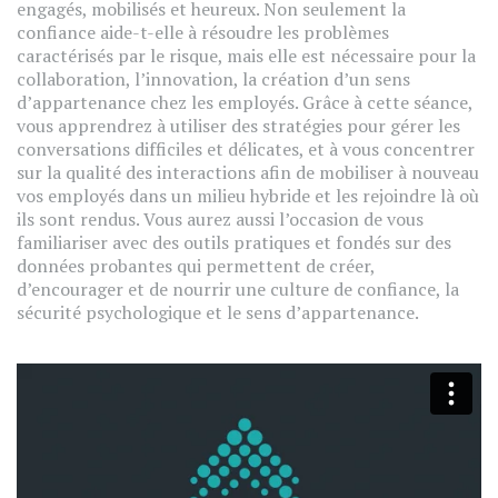
engagés, mobilisés et heureux. Non seulement la
confiance aide-t-elle à résoudre les problèmes
caractérisés par le risque, mais elle est nécessaire pour la
collaboration, l’innovation, la création d’un sens
d’appartenance chez les employés. Grâce à cette séance,
vous apprendrez à utiliser des stratégies pour gérer les
conversations difficiles et délicates, et à vous concentrer
sur la qualité des interactions afin de mobiliser à nouveau
vos employés dans un milieu hybride et les rejoindre là où
ils sont rendus. Vous aurez aussi l’occasion de vous
familiariser avec des outils pratiques et fondés sur des
données probantes qui permettent de créer,
d’encourager et de nourrir une culture de confiance, la
sécurité psychologique et le sens d’appartenance.