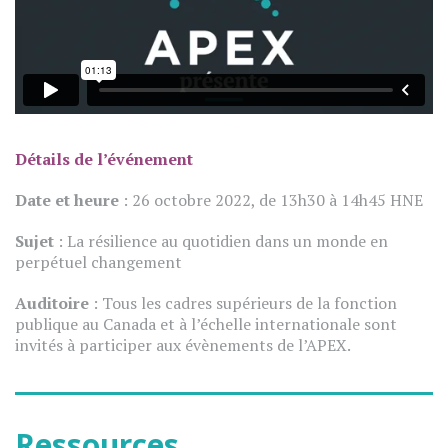
Détails de l’événement
Date et heure
: 26 octobre 2022, de 13h30 à 14h45 HNE
Sujet
: La résilience au quotidien dans un monde en
perpétuel changement
Auditoire
: Tous les cadres supérieurs de la fonction
publique au Canada et à l’échelle internationale sont
invités à participer aux évènements de l’APEX.
Ressources